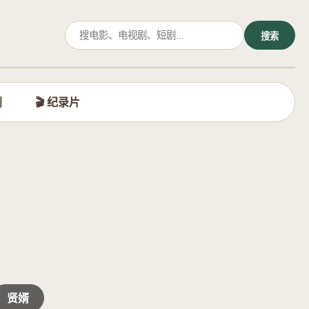
搜索
剧
🎬 纪录片
贤婿