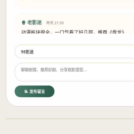
🍿 老影迷
昨天 21:30
动漫板块很全，一口气看了好几部，推荐《盘龙》
❤️ 42
💬 回复
📝 发布留言