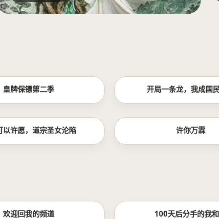
全集
皇牌保镖第二季
开局一条龙，我成国
全集
可以许愿，道宗圣女沦陷
许你万霖
更新至14集
欢迎回我的频道
100天后分手的我