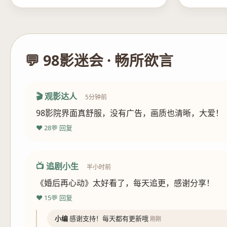
💬 98影迷会 · 畅所欲言
🎬 观影达人
5分钟前
98影院界面真舒服，没有广告，画质也清晰，大爱！
❤️ 28
💬 回复
📺 追剧小生
半小时前
《婚后再心动》太好看了，每天追更，感谢分享！
❤️ 15
💬 回复
小编
感谢支持！每天都有更新哦
刚刚