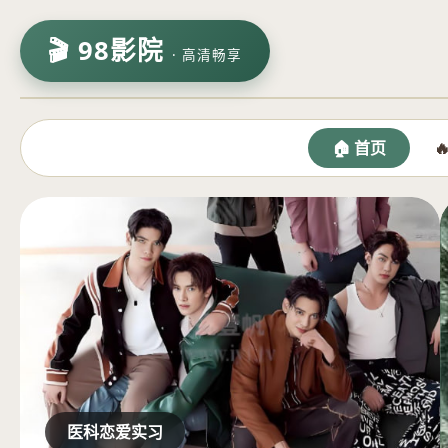
🎬 98影院
· 高清畅享
🏠 首页

医科恋爱实习