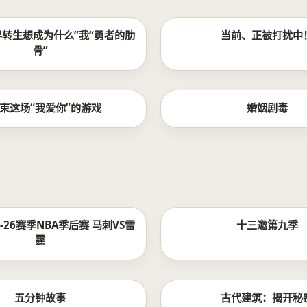
更新至08集
界转生想成为什么”我“勇者的肋
当前、正被打扰中
骨”
第7集
束这场“我爱你”的游戏
婚姻剧毒
HD
5-26赛季NBA季后赛 马刺VS雷
十三邀第九季
霆
第8集完结
五分钟故事
古代建筑：揭开秘