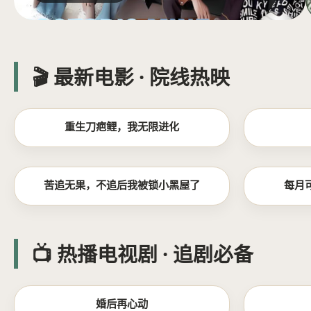
🎬 最新电影 · 院线热映
全集
重生刀疤鲤，我无限进化
全集
苦追无果，不追后我被锁小黑屋了
每月
📺 热播电视剧 · 追剧必备
更新至06集
婚后再心动