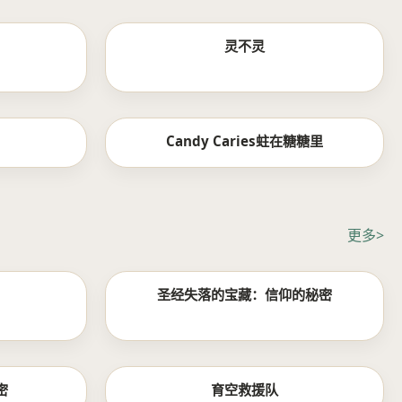
更新至08集
第5集/共10集
！
灵不灵
第8集
更新至07集
Candy Caries蛀在糖糖里
更多>
第8集
6全集
圣经失落的宝藏：信仰的秘密
第6集完结
第8集完结
密
育空救援队