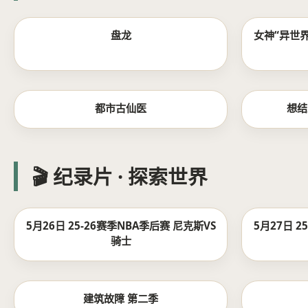
更新至07集
盘龙
女神“异世
更新至178集
都市古仙医
想结
🎬 纪录片 · 探索世界
HD
5月26日 25-26赛季NBA季后赛 尼克斯VS
5月27日 2
骑士
第6集/共6集
建筑故障 第二季