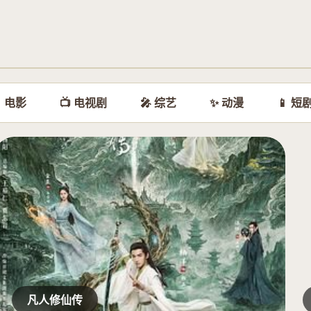
 电影
📺 电视剧
🎤 综艺
✨ 动漫
📱 短
凡人修仙传